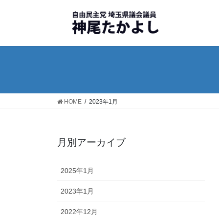
コ
ナ
ン
ビ
テ
ゲ
ン
ー
ツ
シ
へ
ョ
ス
ン
キ
に
ッ
移
HOME
2023年1月
プ
動
月別アーカイブ
2025年1月
2023年1月
2022年12月