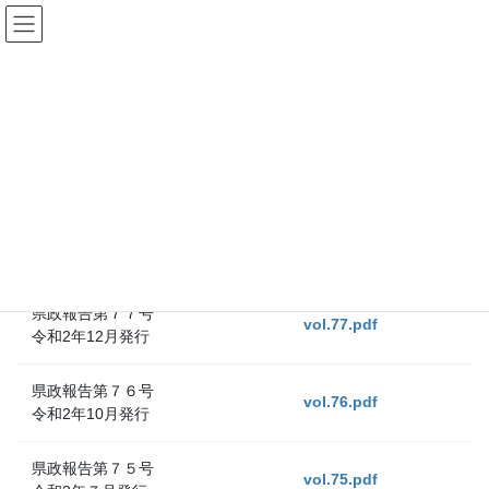
コ
ナ
ン
ビ
テ
ゲ
ン
ー
活動報告
ツ
シ
へ
ョ
ス
ン
HOME
活動報告
キ
に
ッ
移
プ
動
県政報告第７８号
vol.78.pdf
令和3年1月発行
県政報告第７７号
vol.77.pdf
令和2年12月発行
県政報告第７６号
vol.76.pdf
令和2年10月発行
県政報告第７５号
vol.75.pdf